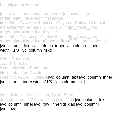
Email
buku@yadim.com.my
[dt_social_icons animation=”none”][dt_social_icon
target_blank=”true” icon=”facebook”
link=”https://www.facebook.com/Yayasan-Dakwah-Islamiah-
Malaysia-Yadim-480621232017153/” /][dt_social_icon
target_blank=”true” icon=”twitter”
link=”https://twitter.com/YadimOfficial” /][dt_social_icon
target_blank=”true” icon=”google” link=”” /][/dt_social_icons]
[/vc_column_text][/vc_column_inner][vc_column_inner
width=”1/3″][vc_column_text]
Lokasi
Kedai Buku Yadim
Aras 1, Blok D,
Kompleks Islam Putrajaya,
No.3, Jalan Tun Razak,
Presint 3, 62100 Putrajaya
[/vc_column_text][/vc_column_inner]
[vc_column_inner width=”1/3″][vc_column_text]
Waktu
Urusniaga
Isnin- Khamis: 8 am – 1 pm, 2 pm – 5 pm
Jumaat: 8 am – 12.15 pm, 2.45 pm – 5 pm
[/vc_column_text]
[/vc_column_inner][/vc_row_inner][dt_gap][/vc_column]
[/vc_row]