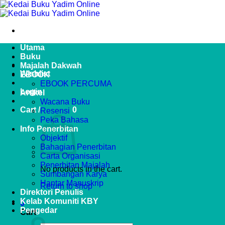
Skip
to
content
Utama
Buku
Majalah Dakwah
Wishlist
EBOOK
EBOOK PERCUMA
Login
Artikel
Wacana Buku
Cart /
RM
0.00
0
Resensi
Peka Bahasa
Info Penerbitan
Objektif
Bahagian Penerbitan
Carta Organisasi
Penerbitan Majalah
No products in the cart.
Sumbangan Karya
Hantar Manuskrip
Return to shop
Direktori Penulis
Kelab Komuniti KBY
0
Pengedar
Cart