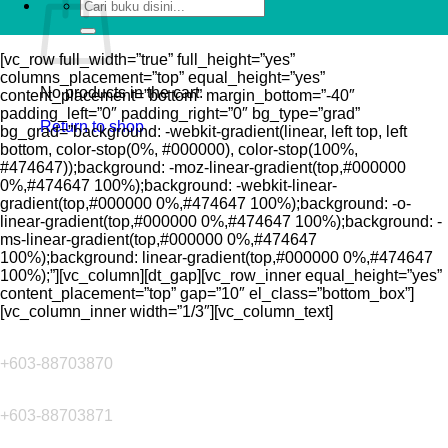
Search
for:
[vc_row full_width=”true” full_height=”yes”
columns_placement=”top” equal_height=”yes”
No products in the cart.
content_placement=”bottom” margin_bottom=”-40″
padding_left=”0″ padding_right=”0″ bg_type=”grad”
Return to shop
bg_grad=”background: -webkit-gradient(linear, left top, left
bottom, color-stop(0%, #000000), color-stop(100%,
#474647));background: -moz-linear-gradient(top,#000000
0%,#474647 100%);background: -webkit-linear-
gradient(top,#000000 0%,#474647 100%);background: -o-
linear-gradient(top,#000000 0%,#474647 100%);background: -
ms-linear-gradient(top,#000000 0%,#474647
100%);background: linear-gradient(top,#000000 0%,#474647
100%);”][vc_column][dt_gap][vc_row_inner equal_height=”yes”
content_placement=”top” gap=”10″ el_class=”bottom_box”]
[vc_column_inner width=”1/3″][vc_column_text]
Hubungi Kami
Telefon
+603-88703870
Faks
+603-88703871