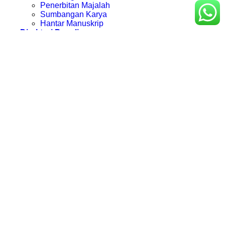
Penerbitan Majalah
Sumbangan Karya
Hantar Manuskrip
Direktori Penulis
Kelab Komuniti KBY
Pengedar
Login
Login
Username or email address
*
Password
*
Remember me
Log in
Lost your password?
Register
Email address
*
Password
*