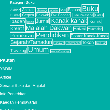
Kategori Buku
Buku
Anekdot
Booklet
Akidah
Baju
Antologi
Bahasa
Cerpen
Dakwah
Dwi Bahasa
Bundle
Free Palestine
Hadis
Kanak-kanak
Jurnal
Ibadah
Komik
Ilmiah
Majalah Dakwah
Kreatif
Motivasi
Muamalah
Pendidikan
Pemikiran
Poster Kanak-Kanak
Sejarah/Tamadun
Tokoh
Tasawuf
Terjemahan
Tote Bag
Umum
Travelog
Wanita/Keluarga
Pautan
YADIM
Artikel
Senarai Buku dan Majalah
Info Penerbitan
Kaedah Pembayaran